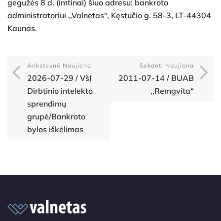
gegužės 8 d. (imtinai) šiuo adresu: bankroto
administratoriui ,,Valnetas“, Kęstučio g. 58-3, LT-44304
Kaunas.
Ankstesnė Naujiena
Sekanti Naujiena
2026-07-29 / VšĮ
2011-07-14 / BUAB
Dirbtinio intelekto
,,Remgvita“
sprendimų
grupė/Bankroto
bylos iškėlimas