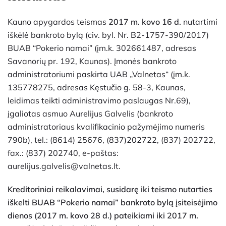
Kauno apygardos teismas
2017 m. kovo 16 d.
nutartimi
iškėlė bankroto bylą (civ. byl. Nr. B2-1757-390/2017)
BUAB “Pokerio namai” (įm.k. 302661487, adresas
Savanorių pr. 192, Kaunas). Įmonės bankroto
administratoriumi paskirta UAB „Valnetas“ (įm.k.
135778275, adresas Kęstučio g. 58-3, Kaunas,
leidimas teikti administravimo paslaugas Nr.69),
įgaliotas asmuo Aurelijus Galvelis (bankroto
administratoriaus kvalifikacinio pažymėjimo numeris
790b), tel.: (8614) 25676, (837)202722, (837) 202722,
fax.: (837) 202740, e-paštas:
aurelijus.galvelis@valnetas.lt.
Kreditoriniai reikalavimai, susidarę iki teismo nutarties
iškelti BUAB “Pokerio namai” bankroto bylą įsiteisėjimo
dienos (2017 m. kovo 28 d.) pateikiami iki 2017 m.