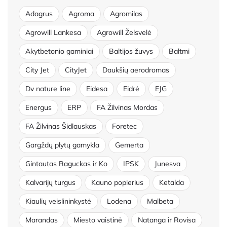
Adagrus
Agroma
Agromilas
Agrowill Lankesa
Agrowill Želsvelė
Akytbetonio gaminiai
Baltijos žuvys
Baltmi
City Jet
CityJet
Daukšių aerodromas
Dv nature line
Eidesa
Eidrė
EJG
Energus
ERP
FA Žilvinas Mordas
FA Žilvinas Šidlauskas
Foretec
Gargždų plytų gamykla
Gemerta
Gintautas Raguckas ir Ko
IPSK
Junesva
Kalvarijų turgus
Kauno popierius
Ketalda
Kiaulių veislininkystė
Lodena
Malbeta
Marandas
Miesto vaistinė
Natanga ir Rovisa