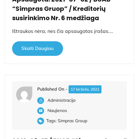
“Simpras Gruop” / Kreditorių
susirinkimo Nr. 6 medžiaga
Ištraukos nėra, nes čia apsaugotas įrašas....
Skaiti Daugiau
Published On -
17 birželio, 2021
Administracija
Naujienos
Tags:
Simpras Group