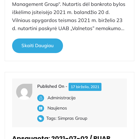
Management Group“. Nutartis dėl bankroto bylos
iškėlimo įsiteisėjo 2021 m. balandžio 20 d.
Vilniaus apygardos teismas 2021 m. birželio 23
d. nutartini paskyrė UAB „Valnetas” nemokumo...
Skaiti Daugiau
Published On -
17 birželio, 2021
Administracija
Naujienos
Tags:
Simpras Group
Apsaugota: 2021-07-02 / BUAB