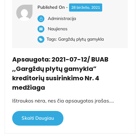
Published On -
28 birželio, 2021
Administracija
Naujienos
Tags:
Gargždų plytų gamykla
Apsaugota: 2021-07-12/ BUAB
,,Gargždų plytų gamykla”
kreditorių susirinkimo Nr. 4
medžiaga
Ištraukos nėra, nes čia apsaugotas įrašas....
Skaiti Daugiau