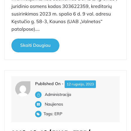
juridinio asmens kodas 303622359, kreditorių
susirinkimas 2023 m. spalio 6 d. 9 val. adresu
Kęstučio g. 58-3, Kaunas (UAB „Valnetas“
patalpose)....
Skaiti Daugiau
Published On -
12 rugsėjo, 2023
Administracija
Naujienos
Tags:
ERP