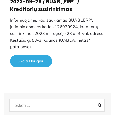
2023-09-28 / BUAB ,,ERP” /
Kreditorių susirinkimas
Informuojame, kad šaukiamas BUAB ,,ERP“,
juridinio asmens kodas 126079924, kreditorių
susirinkimas 2023 m. rugsėjo 28 d. 9 val. adresu
Kęstučio g. 58-3, Kaunas (UAB „Valnetas“
patalpose)....
Skaiti Daugiau