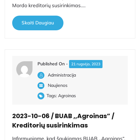
Mordo kreditorių susirinkimas....
Skaiti Daugiau
Published On -
21 rugsėjo, 2023
Administracija
Naujienos
Tags:
Agroinas
2023-10-06 / BUAB ,,Agroinas” /
Kreditorių susirinkimas
Informuojame, kad šaukiamas BUAB ,,Agroinas“,