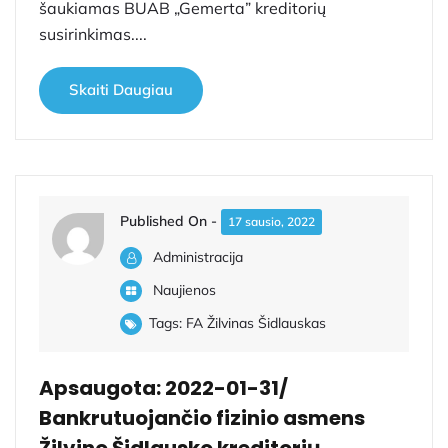
šaukiamas BUAB „Gemerta” kreditorių
susirinkimas....
Skaiti Daugiau
Published On -
17 sausio, 2022
Administracija
Naujienos
Tags:
FA Žilvinas Šidlauskas
Apsaugota: 2022-01-31/
Bankrutuojančio fizinio asmens