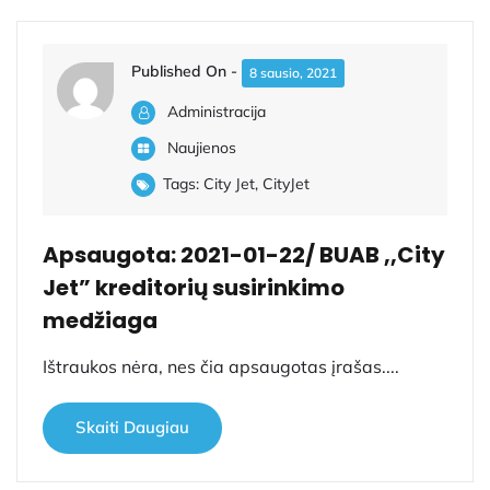
Published On -
8 sausio, 2021
Administracija
Naujienos
Tags:
City Jet
,
CityJet
Apsaugota: 2021-01-22/ BUAB ,,City
Jet” kreditorių susirinkimo
medžiaga
Ištraukos nėra, nes čia apsaugotas įrašas....
Skaiti Daugiau