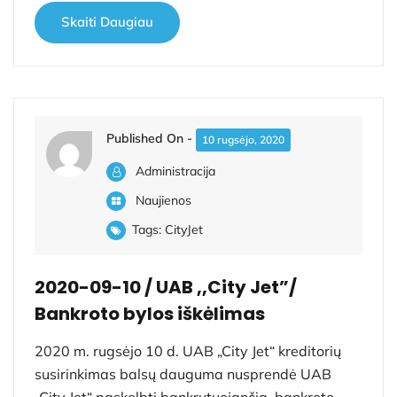
Skaiti Daugiau
Published On -
10 rugsėjo, 2020
Administracija
Naujienos
Tags:
CityJet
2020-09-10 / UAB ,,City Jet”/
Bankroto bylos iškėlimas
2020 m. rugsėjo 10 d. UAB „City Jet“ kreditorių
susirinkimas balsų dauguma nusprendė UAB
„City Jet“ paskelbti bankrutuojančia, bankroto