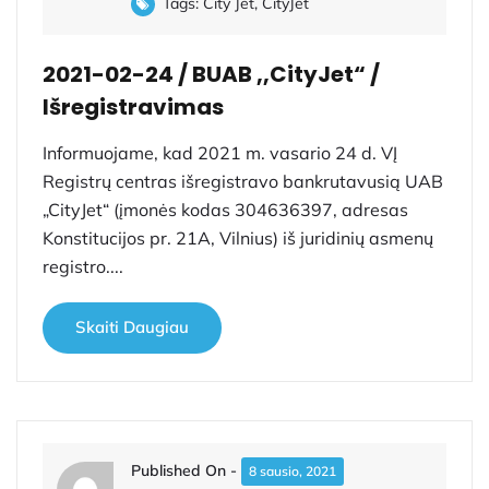
Tags:
City Jet
,
CityJet
2021-02-24 / BUAB ,,CityJet“ /
Išregistravimas
Informuojame, kad 2021 m. vasario 24 d. VĮ
Registrų centras išregistravo bankrutavusią UAB
„CityJet“ (įmonės kodas 304636397, adresas
Konstitucijos pr. 21A, Vilnius) iš juridinių asmenų
registro....
Skaiti Daugiau
Published On -
8 sausio, 2021