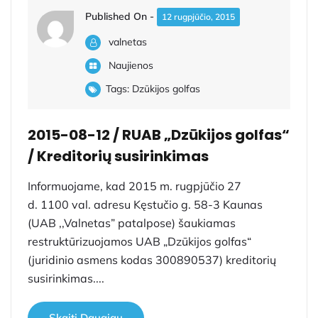
Published On -
12 rugpjūčio, 2015
valnetas
Naujienos
Tags:
Dzūkijos golfas
2015-08-12 / RUAB „Dzūkijos golfas“
/ Kreditorių susirinkimas
Informuojame, kad 2015 m. rugpjūčio 27
d. 1100 val. adresu Kęstučio g. 58-3 Kaunas
(UAB ,,Valnetas” patalpose) šaukiamas
restruktūrizuojamos UAB „Dzūkijos golfas“
(juridinio asmens kodas 300890537) kreditorių
susirinkimas....
Skaiti Daugiau