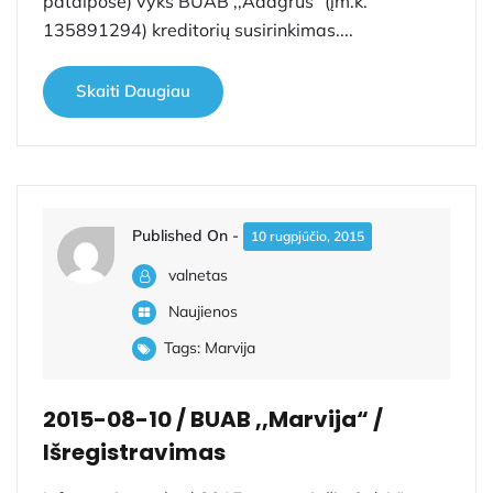
patalpose) vyks BUAB ,,Adagrus“ (įm.k.
135891294) kreditorių susirinkimas....
Skaiti Daugiau
Published On -
10 rugpjūčio, 2015
valnetas
Naujienos
Tags:
Marvija
2015-08-10 / BUAB ,,Marvija“ /
Išregistravimas