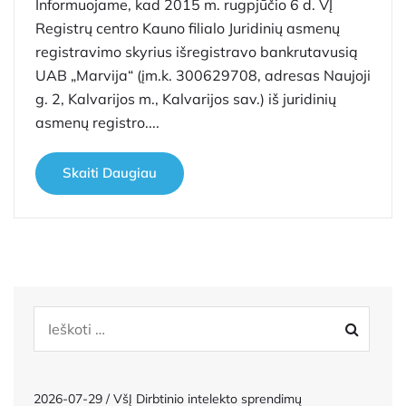
Informuojame, kad 2015 m. rugpjūčio 6 d. VĮ
Registrų centro Kauno filialo Juridinių asmenų
registravimo skyrius išregistravo bankrutavusią
UAB „Marvija“ (įm.k. 300629708, adresas Naujoji
g. 2, Kalvarijos m., Kalvarijos sav.) iš juridinių
asmenų registro....
Skaiti Daugiau
2026-07-29 / VšĮ Dirbtinio intelekto sprendimų