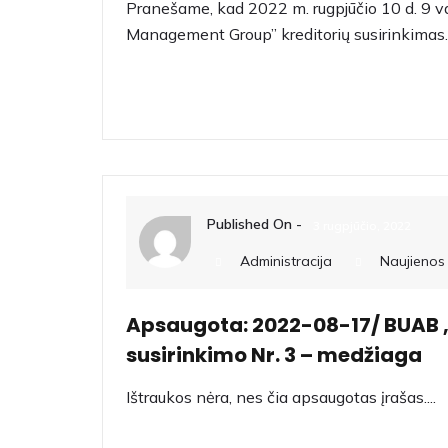
Pranešame, kad 2022 m. rugpjūčio 10 d. 9 v
Management Group” kreditorių susirinkimas..
Skaiti Daugiau
Published On -
3 rugpjūčio, 2022
Administracija
Naujienos
Apsaugota: 2022-08-17/ BUAB ,
susirinkimo Nr. 3 – medžiaga
Ištraukos nėra, nes čia apsaugotas įrašas....