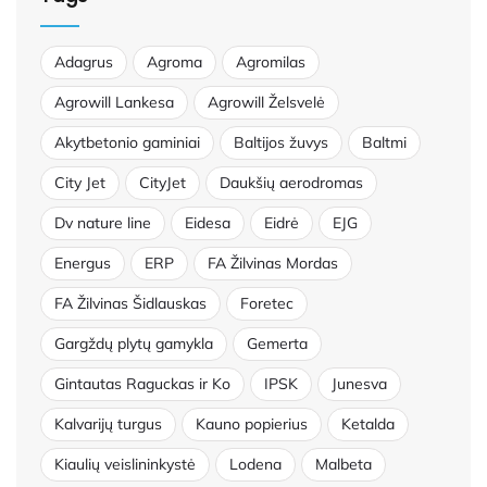
Adagrus
Agroma
Agromilas
Agrowill Lankesa
Agrowill Želsvelė
Akytbetonio gaminiai
Baltijos žuvys
Baltmi
City Jet
CityJet
Daukšių aerodromas
Dv nature line
Eidesa
Eidrė
EJG
Energus
ERP
FA Žilvinas Mordas
FA Žilvinas Šidlauskas
Foretec
Gargždų plytų gamykla
Gemerta
Gintautas Raguckas ir Ko
IPSK
Junesva
Kalvarijų turgus
Kauno popierius
Ketalda
Kiaulių veislininkystė
Lodena
Malbeta