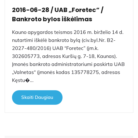
2016-06-28 / UAB „Foretec“ /
Bankroto bylos iškėlimas
Kauno apygardos teismas 2016 m. birželio 14 d.
nutartimi iškėlė bankroto bylą (civ.byl.Nr. B2-
2027-480/2016) UAB “Foretec” (įm.k.
302605773, adresas Kuršių g. 7-18, Kaunas).
Įmonės bankroto administratoriumi paskirta UAB
„Valnetas“ (įmonės kodas 135778275, adresas
Kęstu�...
Skaiti Daugiau