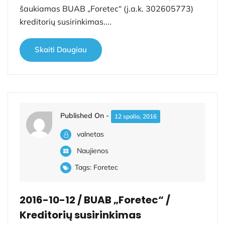
šaukiamas BUAB „Foretec“ (j.a.k. 302605773)
kreditorių susirinkimas....
Skaiti Daugiau
Published On -
12 spalio, 2016
valnetas
Naujienos
Tags:
Foretec
2016-10-12 / BUAB „Foretec“ /
Kreditorių susirinkimas