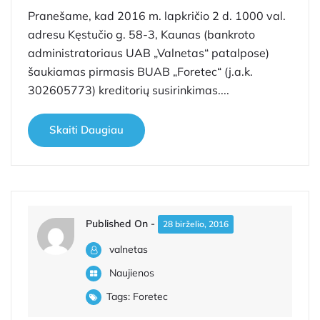
Pranešame, kad 2016 m. lapkričio 2 d. 1000 val.
adresu Kęstučio g. 58-3, Kaunas (bankroto
administratoriaus UAB „Valnetas“ patalpose)
šaukiamas pirmasis BUAB „Foretec“ (j.a.k.
302605773) kreditorių susirinkimas....
Skaiti Daugiau
Published On -
28 birželio, 2016
valnetas
Naujienos
Tags:
Foretec