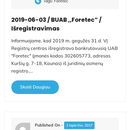
Tags:
Foretec
2019-06-03 / BUAB ,,Foretec” /
Išregistravimas
Informuojame, kad 2019 m. gegužės 31 d. VĮ
Registrų centras išregistravo bankrutavusią UAB
"Foretec" (įmonės kodas 302605773, adresas
Kuršių g. 7-18, Kaunas) iš juridinių asmenų
registro....
Skaiti Daugiau
Published On -
2 lapkričio, 2017