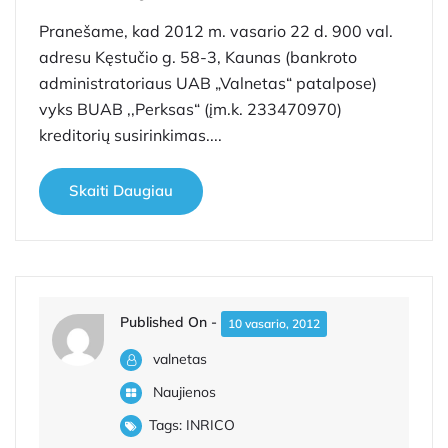
Pranešame, kad 2012 m. vasario 22 d. 900 val.
adresu Kęstučio g. 58-3, Kaunas (bankroto
administratoriaus UAB „Valnetas“ patalpose)
vyks BUAB ,,Perksas“ (įm.k. 233470970)
kreditorių susirinkimas....
Skaiti Daugiau
Published On -
10 vasario, 2012
valnetas
Naujienos
Tags:
INRICO