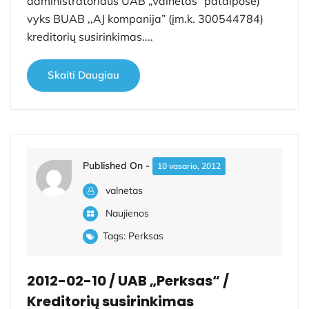
administratoriaus UAB „Valnetas“ patalpose)
vyks BUAB ,,AJ kompanija” (įm.k. 300544784)
kreditorių susirinkimas....
Skaiti Daugiau
Published On -
10 vasario, 2012
valnetas
Naujienos
Tags:
Perksas
2012-02-10 / UAB „Perksas“ /
Kreditorių susirinkimas