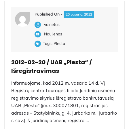
Published On -
20 vasario, 2012
valnetas
Naujienos
Tags:
Plesta
2012-02-20 / UAB „Plesta“ /
Išregistravimas
Informuojame, kad 2012 m. vasario 14 d. VĮ
Registrų centro Tauragės filialo Juridinių asmenų
registravimo skyrius išregistravo bankrutavusią
UAB „Plesta“ (įm.k. 300071801, registracijos
adresas – Statybininkų g. 4, Jurbarko m., Jurbarko
r. sav.) iš Juridinių asmenų registro....