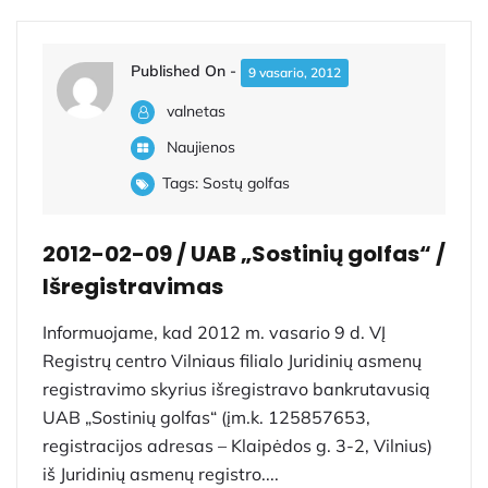
Published On -
9 vasario, 2012
valnetas
Naujienos
Tags:
Sostų golfas
2012-02-09 / UAB „Sostinių golfas“ /
Išregistravimas
Informuojame, kad 2012 m. vasario 9 d. VĮ
Registrų centro Vilniaus filialo Juridinių asmenų
registravimo skyrius išregistravo bankrutavusią
UAB „Sostinių golfas“ (įm.k. 125857653,
registracijos adresas – Klaipėdos g. 3-2, Vilnius)
iš Juridinių asmenų registro....