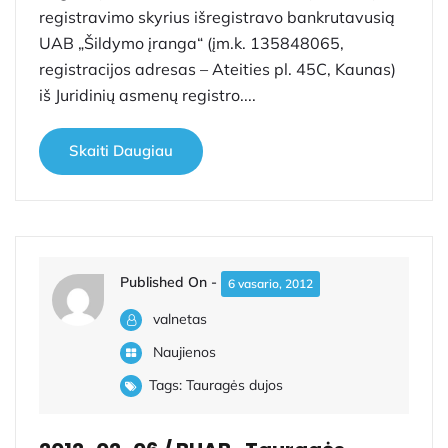
registravimo skyrius išregistravo bankrutavusią
UAB „Šildymo įranga“ (įm.k. 135848065,
registracijos adresas – Ateities pl. 45C, Kaunas)
iš Juridinių asmenų registro....
Skaiti Daugiau
Published On -
6 vasario, 2012
valnetas
Naujienos
Tags:
Tauragės dujos