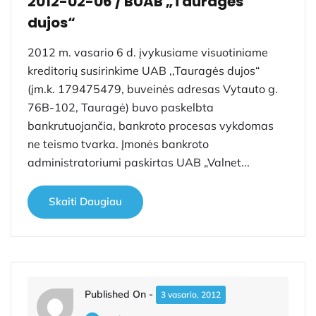
2012-02-06 / BUAB „Tauragės
dujos“
2012 m. vasario 6 d. įvykusiame visuotiniame
kreditorių susirinkime UAB ,,Tauragės dujos“
(įm.k. 179475479, buveinės adresas Vytauto g.
76B-102, Tauragė) buvo paskelbta
bankrutuojančia, bankroto procesas vykdomas
ne teismo tvarka. Įmonės bankroto
administratoriumi paskirtas UAB „Valnet...
Skaiti Daugiau
Published On -
3 vasario, 2012