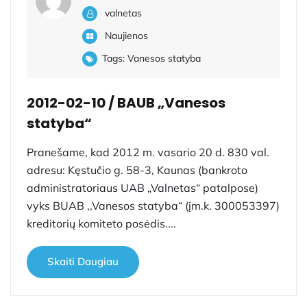
valnetas
Naujienos
Tags:
Vanesos statyba
2012-02-10 / BAUB „Vanesos
statyba“
Pranešame, kad 2012 m. vasario 20 d. 830 val.
adresu: Kęstučio g. 58-3, Kaunas (bankroto
administratoriaus UAB „Valnetas“ patalpose)
vyks BUAB ,,Vanesos statyba“ (įm.k. 300053397)
kreditorių komiteto posėdis....
Skaiti Daugiau