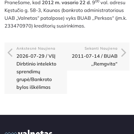
00
Pranešame, kad
2012 m. vasario 22 d.
9
val. adresu
Kęstučio g. 58-3, Kaunas (bankroto administratoriaus
UAB „Valnetas“ patalpose) vyks BUAB ,,Perksas“ (įm.k.
233470970) kreditorių susirinkimas.
Ankstesnė Naujiena
Sekanti Naujiena
2026-07-29 / VšĮ
2011-07-14 / BUAB
Dirbtinio intelekto
,,Remgvita“
sprendimų
grupė/Bankroto
bylos iškėlimas