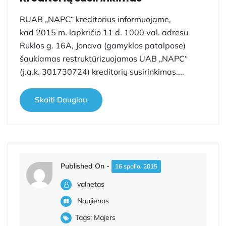
RUAB „NAPC“ kreditorius informuojame,
kad 2015 m. lapkričio 11 d. 1000 val. adresu
Ruklos g. 16A, Jonava (gamyklos patalpose)
šaukiamas restruktūrizuojamos UAB „NAPC“
(j.a.k. 301730724) kreditorių susirinkimas....
Skaiti Daugiau
Published On -
16 spalio, 2015
valnetas
Naujienos
Tags:
Majers