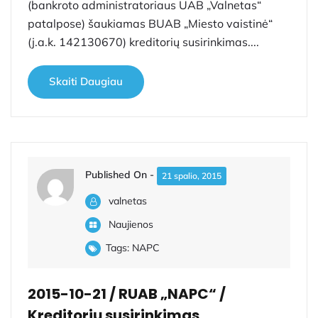
(bankroto administratoriaus UAB „Valnetas“
patalpose) šaukiamas BUAB „Miesto vaistinė“
(j.a.k. 142130670) kreditorių susirinkimas....
Skaiti Daugiau
Published On -
21 spalio, 2015
valnetas
Naujienos
Tags:
NAPC
2015-10-21 / RUAB „NAPC“ /
Kreditorių susirinkimas