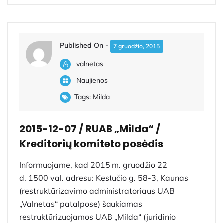
Published On -
7 gruodžio, 2015
valnetas
Naujienos
Tags:
Milda
2015-12-07 / RUAB „Milda“ /
Kreditorių komiteto posėdis
Informuojame, kad 2015 m. gruodžio 22
d. 1500 val. adresu: Kęstučio g. 58-3, Kaunas
(restruktūrizavimo administratoriaus UAB
„Valnetas“ patalpose) šaukiamas
restruktūrizuojamos UAB „Milda“ (juridinio