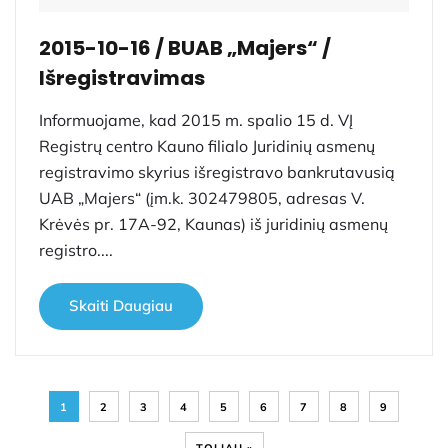
2015-10-16 / BUAB „Majers“ /
Išregistravimas
Informuojame, kad 2015 m. spalio 15 d. VĮ
Registrų centro Kauno filialo Juridinių asmenų
registravimo skyrius išregistravo bankrutavusią
UAB „Majers“ (įm.k. 302479805, adresas V.
Krėvės pr. 17A-92, Kaunas) iš juridinių asmenų
registro....
Skaiti Daugiau
1
2
3
4
5
6
7
8
9