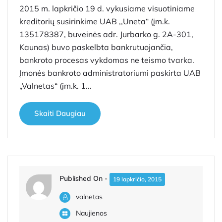
2015 m. lapkričio 19 d. vykusiame visuotiniame
kreditorių susirinkime UAB ,,Uneta“ (įm.k.
135178387, buveinės adr. Jurbarko g. 2A-301,
Kaunas) buvo paskelbta bankrutuojančia,
bankroto procesas vykdomas ne teismo tvarka.
Įmonės bankroto administratoriumi paskirta UAB
„Valnetas“ (įm.k. 1...
Skaiti Daugiau
Published On -
19 lapkričio, 2015
valnetas
Naujienos