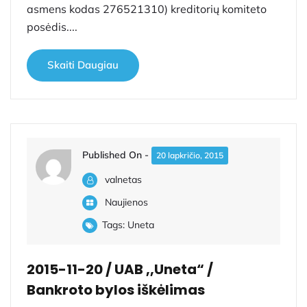
asmens kodas 276521310) kreditorių komiteto
posėdis....
Skaiti Daugiau
Published On -
20 lapkričio, 2015
valnetas
Naujienos
Tags:
Uneta
2015-11-20 / UAB ,,Uneta“ /
Bankroto bylos iškėlimas