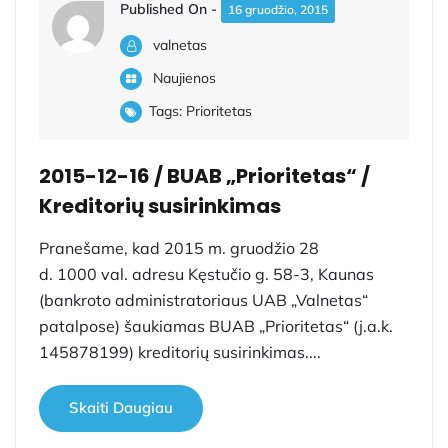
Published On -
16 gruodžio, 2015
valnetas
Naujienos
Tags:
Prioritetas
2015-12-16 / BUAB „Prioritetas“ /
Kreditorių susirinkimas
Pranešame, kad 2015 m. gruodžio 28
d. 1000 val. adresu Kęstučio g. 58-3, Kaunas
(bankroto administratoriaus UAB „Valnetas“
patalpose) šaukiamas BUAB „Prioritetas“ (j.a.k.
145878199) kreditorių susirinkimas....
Skaiti Daugiau