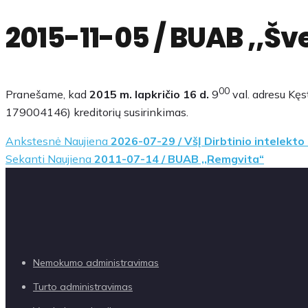
2015-11-05 / BUAB ,,Šv
00
Pranešame, kad
2015 m. lapkričio 16 d.
9
val. adresu Kęs
179004146) kreditorių susirinkimas.
Ankstesnė Naujiena
2026-07-29 / VšĮ Dirbtinio intelekt
Sekanti Naujiena
2011-07-14 / BUAB ,,Remgvita“
Nemokumo administravimas
Turto administravimas