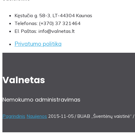
Kęstučio g. 58-3, LT-44304 Kaunas
Telefonas: (+370) 37 321464
El. Paštas: info@valnetas.lt
Privatumo politika
Valnetas
Nemokumo administravimas
Pagrindinis
Naujienos
2015-11-05 / BUAB ,,Šventėnų vaistinė“ / 