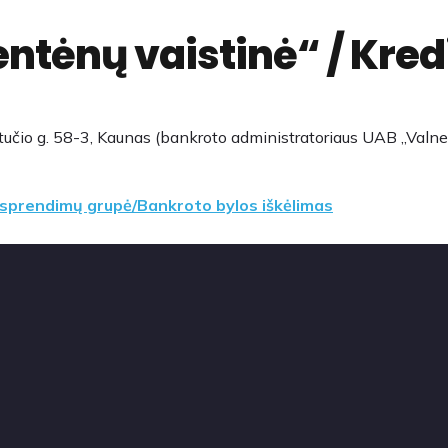
entėnų vaistinė“ / Kre
tučio g. 58-3, Kaunas (bankroto administratoriaus UAB „Valne
o sprendimų grupė/Bankroto bylos iškėlimas