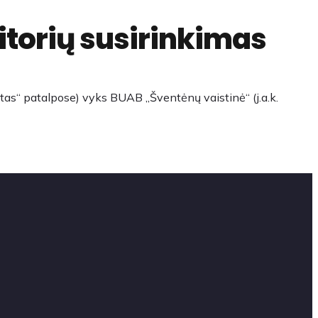
ditorių susirinkimas
tas“ patalpose) vyks BUAB ,,Šventėnų vaistinė“ (j.a.k.