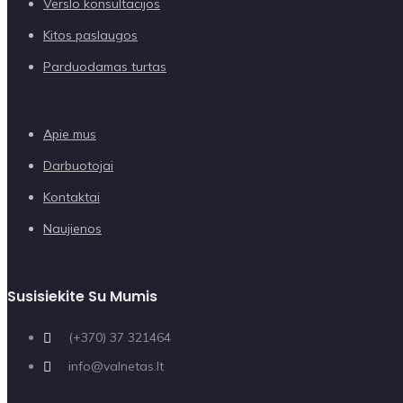
Verslo konsultacijos
Kitos paslaugos
Parduodamas turtas
Apie mus
Darbuotojai
Kontaktai
Naujienos
Susisiekite Su Mumis
(+370) 37 321464
info@valnetas.lt