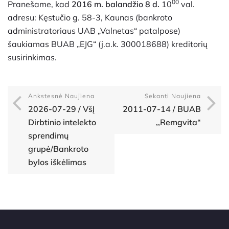
00
Pranešame, kad
2016 m. balandžio 8 d.
10
val.
adresu: Kęstučio g. 58-3, Kaunas (bankroto
administratoriaus UAB „Valnetas“ patalpose)
šaukiamas BUAB „EJG“ (j.a.k. 300018688) kreditorių
susirinkimas.
Ankstesnė Naujiena
Sekanti Naujiena
2026-07-29 / VšĮ
2011-07-14 / BUAB
Dirbtinio intelekto
,,Remgvita“
sprendimų
grupė/Bankroto
bylos iškėlimas