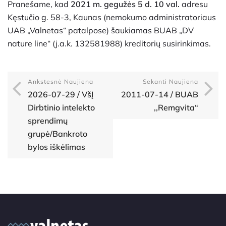
Pranešame, kad
2021 m. gegužės 5 d. 10 val.
adresu
Kęstučio g. 58-3, Kaunas (nemokumo administratoriaus
UAB „Valnetas“ patalpose) šaukiamas BUAB „DV
nature line“ (j.a.k. 132581988) kreditorių susirinkimas.
Ankstesnė Naujiena
Sekanti Naujiena
2026-07-29 / VšĮ
2011-07-14 / BUAB
Dirbtinio intelekto
,,Remgvita“
sprendimų
grupė/Bankroto
bylos iškėlimas