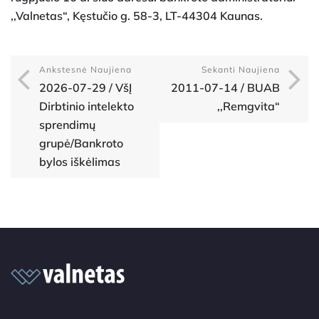
,,Valnetas“, Kęstučio g. 58-3, LT-44304 Kaunas.
Ankstesnė Naujiena
Sekanti Naujiena
2026-07-29 / VšĮ
2011-07-14 / BUAB
Dirbtinio intelekto
,,Remgvita“
sprendimų
grupė/Bankroto
bylos iškėlimas