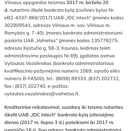
Vilniaus apygardos teismas
2017 m. birželio 20
d.
nutartimi iškėlė bankroto bylą (civilinės bylos Nr.
eB2-4337-866/2017) UAB ,,IDC Intech“ (įmonės kodas
302909541, adresas Vilniaus m. sav. Vilniaus m.
Ramybės g. 7-40). Įmonės bankroto administratoriumi
paskirta UAB „Valnetas“ (įmonės kodas 135778275,
adresas Kęstučio g. 58-3, Kaunas, leidimas teikti
administravimo paslaugas Nr.69), įgaliotas asmuo
Vytautas Vazalinskas (bankroto administratoriaus
kvalifikacinio pažymėjimo numeris 1069, sąrašo eilės
numeris B-FA500), tel.: (8698) 89333, (837) 202722,
fax.: (837) 202740, e-paštas:
vytautas.vazalinskas@valnetas.lt.
Kreditoriniai reikalavimai, susidarę iki teismo nutarties
iškelti UAB ,,IDC Intech“ bankroto bylą įsiteisėjimo
dienos (2017 m. liepos 3 d.) pateikiami iki 2017 m.
rugpjūčio 16 d. šiuo adresu: bankroto administratoriui