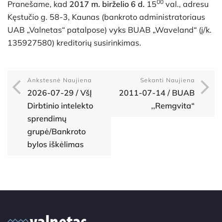
00
Pranešame, kad
2017 m. birželio 6 d.
15
val., adresu
Kęstučio g. 58-3, Kaunas (bankroto administratoriaus
UAB „Valnetas“ patalpose) vyks BUAB „Waveland“ (į/k.
135927580) kreditorių susirinkimas.
Ankstesnė Naujiena
Sekanti Naujiena
2026-07-29 / VšĮ
2011-07-14 / BUAB
Dirbtinio intelekto
,,Remgvita“
sprendimų
grupė/Bankroto
bylos iškėlimas