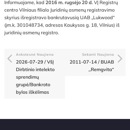
Informuojame, kad
2016 m. rugsėjo 20 d.
VĮ Registrų
centro Vilniaus filialo Juridinių asmenų registravimo
skyrius išregistravo bankrutavusią UAB „Lukwood“
(įm.k. 301048734, adresas Kaukysos g. 18, Vilnius) iš
juridinių asmenų registro.
Ankstesnė Naujiena
Sekanti Naujiena
2026-07-29 / VšĮ
2011-07-14 / BUAB
Dirbtinio intelekto
,,Remgvita“
sprendimų
grupė/Bankroto
bylos iškėlimas