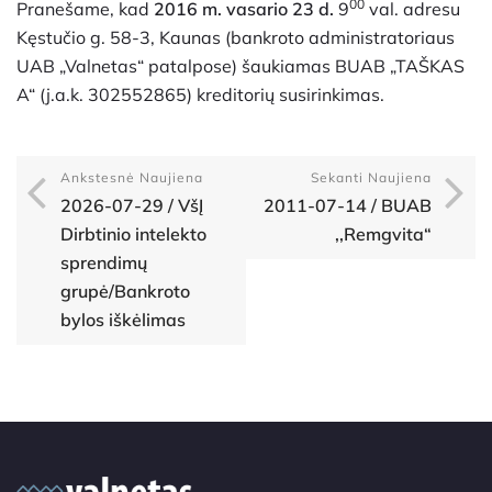
00
Pranešame, kad
2016 m. vasario 23 d.
9
val. adresu
Kęstučio g. 58-3, Kaunas (bankroto administratoriaus
UAB „Valnetas“ patalpose) šaukiamas BUAB „TAŠKAS
A“ (j.a.k. 302552865) kreditorių susirinkimas.
Ankstesnė Naujiena
Sekanti Naujiena
2026-07-29 / VšĮ
2011-07-14 / BUAB
Dirbtinio intelekto
,,Remgvita“
sprendimų
grupė/Bankroto
bylos iškėlimas