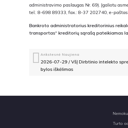
administravimo paslaugas Nr. 69). Įgaliotu asm
tel.: 8-698 89333, fax.: 8-37 202740, e-paštas
Bankroto administratorius kreditorinius reika
transportas“ kreditorių sąrašą pateikiamas lai
Ankstesnė Naujiena
2026-07-29 / VšĮ Dirbtinio intelekto sp
bylos iškėlimas
Nemokum
Turto a