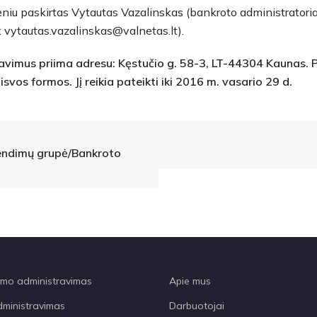
eniu paskirtas Vytautas Vazalinskas (bankroto administratori
: vytautas.vazalinskas@valnetas.lt).
lavimus priima adresu: Kęstučio g. 58-3, LT-44304 Kaunas. 
svos formos. Jį reikia pateikti iki 2016 m. vasario 29 d.
rendimų grupė/Bankroto
o administravimas
Apie mus
dministravimas
Darbuotojai