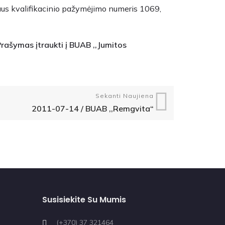
aus kvalifikacinio pažymėjimo numeris 1069,
Prašymas įtraukti į BUAB ,,Jumitos
Sekanti Naujiena
2011-07-14 / BUAB ,,Remgvita“
Susisiekite Su Mumis
(+370) 37 321464