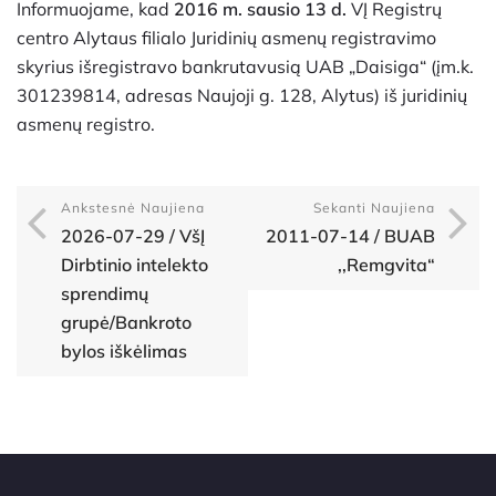
Informuojame, kad
2016 m. sausio 13 d.
VĮ Registrų
centro Alytaus filialo Juridinių asmenų registravimo
skyrius išregistravo bankrutavusią UAB „Daisiga“ (įm.k.
301239814, adresas Naujoji g. 128, Alytus) iš juridinių
asmenų registro.
Ankstesnė Naujiena
Sekanti Naujiena
2026-07-29 / VšĮ
2011-07-14 / BUAB
Dirbtinio intelekto
,,Remgvita“
sprendimų
grupė/Bankroto
bylos iškėlimas