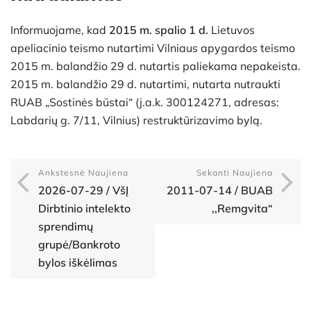
Informuojame, kad
2015 m. spalio 1 d.
Lietuvos
apeliacinio teismo nutartimi Vilniaus apygardos teismo
2015 m. balandžio 29 d. nutartis paliekama nepakeista.
2015 m. balandžio 29 d. nutartimi, nutarta nutraukti
RUAB „Sostinės būstai“ (j.a.k. 300124271, adresas:
Labdarių g. 7/11, Vilnius) restruktūrizavimo bylą.
Ankstesnė Naujiena
Sekanti Naujiena
2026-07-29 / VšĮ
2011-07-14 / BUAB
Dirbtinio intelekto
,,Remgvita“
sprendimų
grupė/Bankroto
bylos iškėlimas