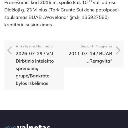
00
Pranešame, kad
2015 m. spalio 8 d.
10
val. adresu
Didžioji g. 23 Vilnius (Tark Grunte Sutkiene patalpose)
šaukiamas BUAB „Waveland“ (įm.k. 135927580)
kreditorių susirinkimas.
Ankstesnė Naujiena
Sekanti Naujiena
2026-07-29 / VšĮ
2011-07-14 / BUAB
Dirbtinio intelekto
,,Remgvita“
sprendimų
grupė/Bankroto
bylos iškėlimas