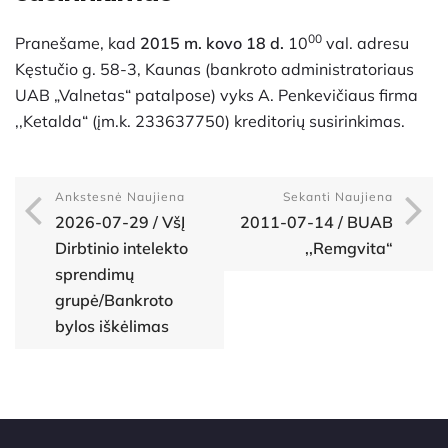
00
Pranešame, kad
2015 m. kovo 18 d.
10
val. adresu
Kęstučio g. 58-3, Kaunas (bankroto administratoriaus
UAB „Valnetas“ patalpose) vyks A. Penkevičiaus firma
,,Ketalda“ (įm.k. 233637750) kreditorių susirinkimas.
Ankstesnė Naujiena
Sekanti Naujiena
2026-07-29 / VšĮ
2011-07-14 / BUAB
Dirbtinio intelekto
,,Remgvita“
sprendimų
grupė/Bankroto
bylos iškėlimas