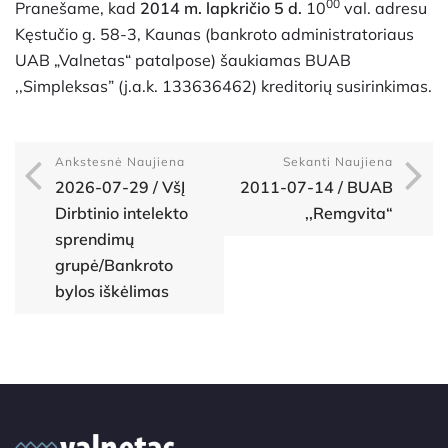
00
Pranešame, kad
2014 m. lapkričio 5 d.
10
val. adresu
Kęstučio g. 58-3, Kaunas (bankroto administratoriaus
UAB „Valnetas“ patalpose) šaukiamas BUAB
,,Simpleksas” (j.a.k. 133636462) kreditorių susirinkimas.
Ankstesnė Naujiena
Sekanti Naujiena
2026-07-29 / VšĮ
2011-07-14 / BUAB
Dirbtinio intelekto
,,Remgvita“
sprendimų
grupė/Bankroto
bylos iškėlimas