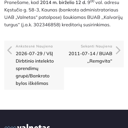
00
Pranešame, kad
2014 m. birželio 12 d.
9
val. adresu
Kęstučio g. 58-3, Kaunas (bankroto administratoriaus
UAB „Valnetas“ patalpose) šaukiamas BUAB ,,Kalvarijų
turgus“ (j.a.k. 302346858) kreditorių susirinkimas.
Ankstesnė Naujiena
Sekanti Naujiena
2026-07-29 / VšĮ
2011-07-14 / BUAB
Dirbtinio intelekto
,,Remgvita“
sprendimų
grupė/Bankroto
bylos iškėlimas