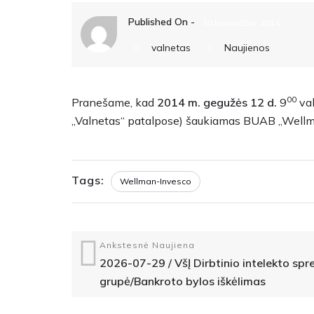
Published On -
30 balandžio, 2014
valnetas
Naujienos
00
Pranešame, kad
2014 m. gegužės 12 d.
9
val
„Valnetas“ patalpose) šaukiamas BUAB ,,Wellm
Tags:
Wellman-Invesco
Ankstesnė Naujiena
2026-07-29 / VšĮ Dirbtinio intelekto sp
grupė/Bankroto bylos iškėlimas