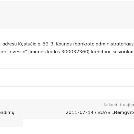
. adresu Kęstučio g. 58-3, Kaunas (bankroto administratoria
an-Invesco“ (įmonės kodas 300032360) kreditorių susirinkim
Sekanti Naujie
rendimų
2011-07-14 / BUAB ,,Remgvit