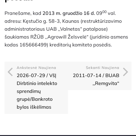
00
Pranešame, kad
2013 m. gruodžio 16 d.
09
val.
adresu: Kęstučio g. 58-3, Kaunas (restruktūrizavimo
administratoriaus UAB ,,Valnetas“ patalpose)
šaukiamas RŽŪB ,,Agrowill Želsvelė“ (juridinio asmens
kodas 165666499) kreditorių komiteto posėdis.
Ankstesnė Naujiena
Sekanti Naujiena
2026-07-29 / VšĮ
2011-07-14 / BUAB
Dirbtinio intelekto
,,Remgvita“
sprendimų
grupė/Bankroto
bylos iškėlimas