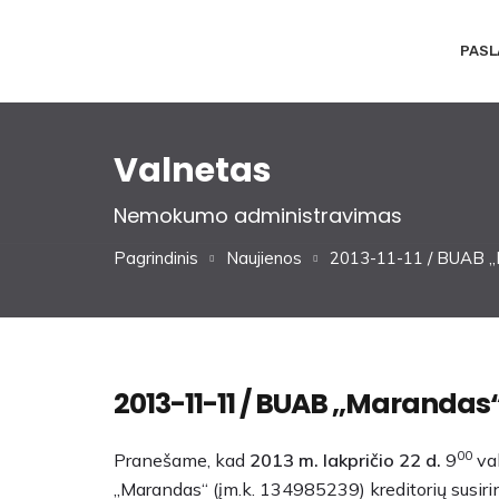
PASL
Valnetas
Nemokumo administravimas
Pagrindinis
Naujienos
2013-11-11 / BUAB ,,M
2013-11-11 / BUAB ,,Marandas“
00
Pranešame, kad
2013 m. lakpričio 22 d.
9
val
,,Marandas“ (įm.k. 134985239) kreditorių susiri