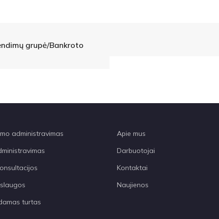
rendimų grupė/Bankroto
o administravimas
Apie mus
dministravimas
Darbuotojai
onsultacijos
Kontaktai
aslaugos
Naujienos
amas turtas