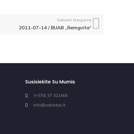
Sekanti Naujiena
2011-07-14 / BUAB ,,Remgvita“
Susisiekite Su Mumis
(+370) 37 321464
info@valnetas.lt