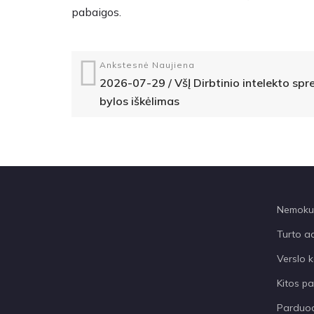
pabaigos.
Ankstesnė Naujiena
2026-07-29 / VšĮ Dirbtinio intelekto sp
bylos iškėlimas
Nemokum
Turto a
Verslo k
Kitos p
Parduod