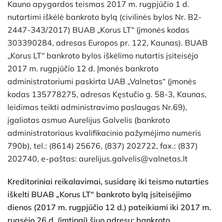
Kauno apygardos teismas 2017 m. rugpjūčio 1 d.
nutartimi iškėlė bankroto bylą (civilinės bylos Nr. B2-
2447-343/2017) BUAB „Korus LT“ (įmonės kodas
303390284, adresas Europos pr. 122, Kaunas). BUAB
„Korus LT“ bankroto bylos iškėlimo nutartis įsiteisėjo
2017 m. rugpjūčio 12 d. Įmonės bankroto
administratoriumi paskirta UAB „Valnetas“ (įmonės
kodas 135778275, adresas Kęstučio g. 58-3, Kaunas,
leidimas teikti administravimo paslaugas Nr.69),
įgaliotas asmuo Aurelijus Galvelis (bankroto
administratoriaus kvalifikacinio pažymėjimo numeris
790b), tel.: (8614) 25676, (837) 202722, fax.: (837)
202740, e-paštas: aurelijus.galvelis@valnetas.lt
Kreditoriniai reikalavimai, susidarę iki teismo nutarties
iškelti BUAB „Korus LT“ bankroto bylą įsiteisėjimo
dienos (2017 m. rugpjūčio 12 d.) pateikiami iki 2017 m.
rugsėjo 26 d. (imtinai) šiuo adresu: bankroto