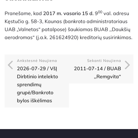
00
Pranešame, kad
2017 m. vasario 15 d.
9
val. adresu
Kęstučio g. 58-3, Kaunas (bankroto administratoriaus
UAB „Valnetas“ patalpose) šaukiamas BUAB ,,Daukšių
aerodromas“ (j.a.k. 261624920) kreditorių susirinkimas.
Ankstesnė Naujiena
Sekanti Naujiena
2026-07-29 / VšĮ
2011-07-14 / BUAB
Dirbtinio intelekto
,,Remgvita“
sprendimų
grupė/Bankroto
bylos iškėlimas