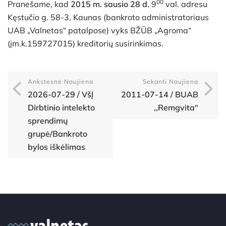
00
Pranešame, kad
2015 m. sausio 28 d.
9
val. adresu
Kęstučio g. 58-3, Kaunas (bankroto administratoriaus
UAB „Valnetas“ patalpose) vyks BŽŪB „Agroma“
(įm.k.159727015) kreditorių susirinkimas.
Ankstesnė Naujiena
Sekanti Naujiena
2026-07-29 / VšĮ
2011-07-14 / BUAB
Dirbtinio intelekto
,,Remgvita“
sprendimų
grupė/Bankroto
bylos iškėlimas