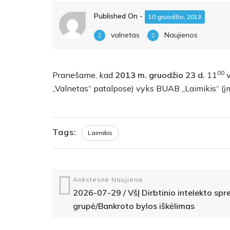
Published On -
10 gruodžio, 2013
valnetas
Naujienos
00
Pranešame, kad
2013 m. gruodžio 23 d.
11
v
„Valnetas“ patalpose) vyks BUAB ,,Laimikis“ (į
Tags:
Laimikis
Ankstesnė Naujiena
2026-07-29 / VšĮ Dirbtinio intelekto sp
grupė/Bankroto bylos iškėlimas