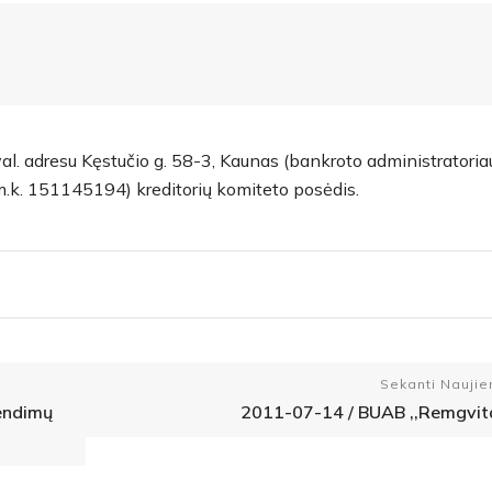
al. adresu Kęstučio g. 58-3, Kaunas (bankroto administratori
m.k. 151145194) kreditorių komiteto posėdis.
Sekanti Naujie
rendimų
2011-07-14 / BUAB ,,Remgvit