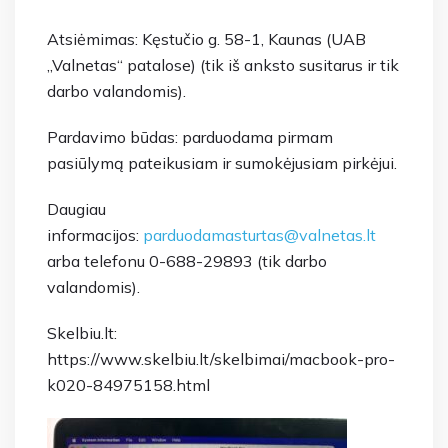
Atsiėmimas: Kęstučio g. 58-1, Kaunas (UAB
„Valnetas“ patalose) (tik iš anksto susitarus ir tik
darbo valandomis).
Pardavimo būdas: parduodama pirmam
pasiūlymą pateikusiam ir sumokėjusiam pirkėjui.
Daugiau
informacijos:
parduodamasturtas@valnetas.lt
arba telefonu 0-688-29893 (tik darbo
valandomis).
Skelbiu.lt:
https://www.skelbiu.lt/skelbimai/macbook-pro-
k020-84975158.html