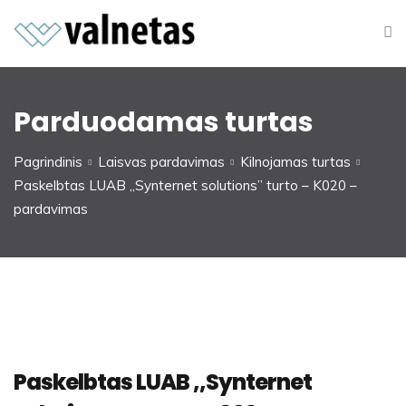
Parduodamas turtas
Pagrindinis
Laisvas pardavimas
Kilnojamas turtas
Paskelbtas LUAB ,,Synternet solutions” turto – K020 –
pardavimas
Paskelbtas LUAB ,,Synternet