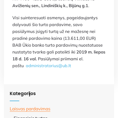
Avižienių sen., Lindiniškių k., Bijūnų g.1
.
Visi suinteresuoti asmenys, pageidaujantys
dalyvauti šio turto pardavime, savo
pasiūlymus įsigyti turtą už ne mažesnę nei
pradinė pardavimo kaina (13.611,00 EUR)
BAB Ūkio banko turto pardavimų nuostatuose
nustatyta tvarka gali pateikti iki
2019 m. liepos
18 d. 16 val.
Pasiūlymai priimami el.
paštu
administratorius@ub.lt
Kategorijos
Laisvas pardavimas