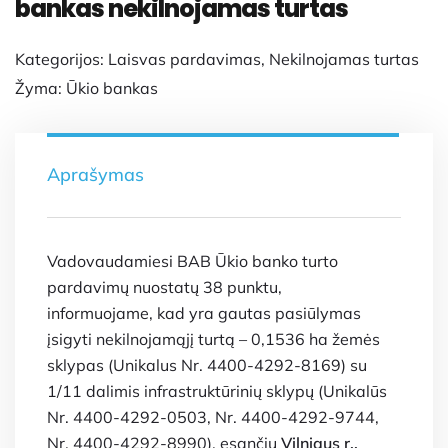
bankas nekilnojamas turtas
Kategorijos:
Laisvas pardavimas
,
Nekilnojamas turtas
Žyma:
Ūkio bankas
Aprašymas
Vadovaudamiesi BAB Ūkio banko turto
pardavimų nuostatų 38 punktu,
informuojame, kad yra gautas pasiūlymas
įsigyti nekilnojamąjį turtą – 0,1536 ha žemės
sklypas (Unikalus Nr. 4400-4292-8169) su
1/11 dalimis infrastruktūrinių sklypų (Unikalūs
Nr. 4400-4292-0503, Nr. 4400-4292-9744,
Nr. 4400-4292-8990), esančių
Vilniaus r.,