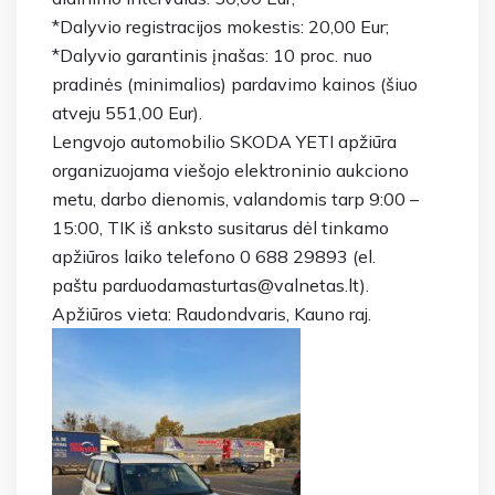
*Dalyvio registracijos mokestis: 20,00 Eur;
*Dalyvio garantinis įnašas: 10 proc. nuo
pradinės (minimalios) pardavimo kainos (šiuo
atveju 551,00 Eur).
Lengvojo automobilio SKODA YETI apžiūra
organizuojama viešojo elektroninio aukciono
metu, darbo dienomis, valandomis tarp 9:00 –
15:00, TIK iš anksto susitarus dėl tinkamo
apžiūros laiko telefono 0 688 29893 (el.
paštu parduodamasturtas@valnetas.lt).
Apžiūros vieta: Raudondvaris, Kauno raj.