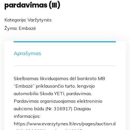
pardavimas (III)
Kategorija:
Varžytynės
Žyma:
Embazė
Aprašymas
Skelbiamas likviduojamos dėl bankroto MB
“Embazė” priklausančio turto, lengvojo
automobilio Skoda YETI, pardavimas.
Pardavimas organizuoajamas elektroninio
aukciono būdu (Nr. 316917) Daugiau
informacijos:
https://www.evarzytynes.lt/evs/pages/auction.d