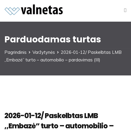
Parduodamas turtas
Pagrindinis
Varžytynės
2026-01-12/ Paskelbtas LMB
,,Embazė” turto – automobilio – pardavimas (III)
2026-01-12/ Paskelbtas LMB
,,Embazė” turto – automobilio –