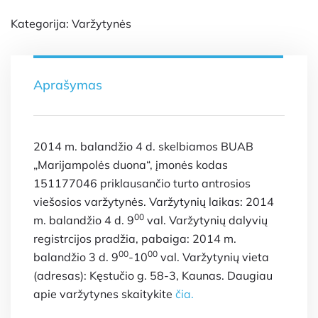
Kategorija:
Varžytynės
Aprašymas
2014 m. balandžio 4 d. skelbiamos BUAB
„Marijampolės duona“, įmonės kodas
151177046 priklausančio turto antrosios
viešosios varžytynės. Varžytynių laikas: 2014
00
m. balandžio 4 d. 9
val. Varžytynių dalyvių
registrcijos pradžia, pabaiga: 2014 m.
00
00
balandžio 3 d. 9
-10
val. Varžytynių vieta
(adresas): Kęstučio g. 58-3, Kaunas. Daugiau
apie varžytynes skaitykite
čia.