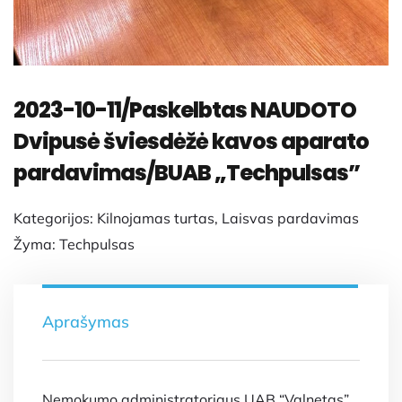
2023-10-11/Paskelbtas NAUDOTO
Dvipusė šviesdėžė kavos aparato
pardavimas/BUAB „Techpulsas”
Kategorijos:
Kilnojamas turtas
,
Laisvas pardavimas
Žyma:
Techpulsas
Aprašymas
Nemokumo administratoriaus UAB “Valnetas”