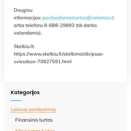
Daugiau
informacijos:
parduodamasturtas@valnetas.lt
arba telefonu 8-688-29893 (tik darbo
valandomis).
Skelbiu.lt:
https://www.skelbiu.lt/skelbimai/dvipuse-
sviesdeze-70827591.html
Kategorijos
Laisvas pardavimas
Finansinis turtas
Kilnojamas turtas