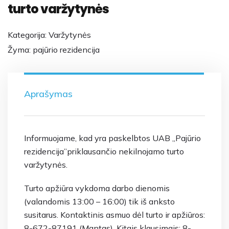
turto varžytynės
Kategorija:
Varžytynės
Žyma:
pajūrio rezidencija
Aprašymas
Informuojame, kad yra paskelbtos UAB ,,Pajūrio
rezidencija’’priklausančio nekilnojamo turto
varžytynės.
Turto apžiūra vykdoma darbo dienomis
(valandomis 13:00 – 16:00) tik iš anksto
susitarus. Kontaktinis asmuo dėl turto ir apžiūros:
8-672-87191 (Mantas). Kitais klausimais: 8-