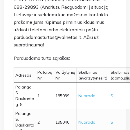
688-29893 (Andrius). Reaguodami į situaciją
Lietuvoje ir siekdami kuo mažesnio kontakto
prašome Jums rūpimus pirminius klausimus
užduoti telefonu arba elektroniniu paštu:
parduodamasturtas@valnetas.lt. Ačiū už
supratingumą!
Parduodamo turto sąrašas:
Patalpų
Varžytynių
Skelbimas
Skelbimas
Adresas
Nr.
Nr.
(evarzytynes.lt)
(domo.plius
Palanga,
S.
1
195039
Nuoroda
S
Daukanto
g. 8
Palanga,
S.
2
195040
Nuoroda
S
Daukanto