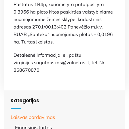
Pastatas 1B4p, kuriame yra patalpos, yra
0,3966 ha ploto kitos paskirties valstybiniame
nuomojamame žemės sklype, kadastrinis
adresas 2701/0013:402 Panevėžio m.k.v.
BUAB „Santeka“ nuomojamas plotas – 0,0196
ha. Turtas įkeistas.
Detalesnė informacija: el. paštu
virginijus.sagatauskas@valnetas.lt, tel. Nr.
868670870.
Kategorijos
Laisvas pardavimas
Finansinis turtas