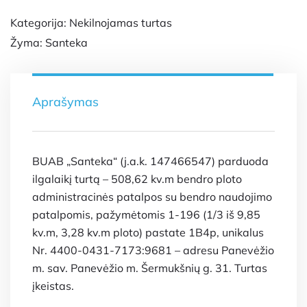
Kategorija:
Nekilnojamas turtas
Žyma:
Santeka
Aprašymas
BUAB „Santeka“ (j.a.k. 147466547) parduoda
ilgalaikį turtą – 508,62 kv.m bendro ploto
administracinės patalpos su bendro naudojimo
patalpomis, pažymėtomis 1-196 (1/3 iš 9,85
kv.m, 3,28 kv.m ploto) pastate 1B4p, unikalus
Nr. 4400-0431-7173:9681 – adresu Panevėžio
m. sav. Panevėžio m. Šermukšnių g. 31. Turtas
įkeistas.