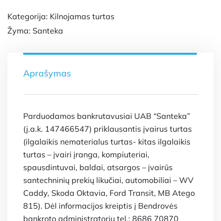
Kategorija:
Kilnojamas turtas
Žyma:
Santeka
Aprašymas
Parduodamos bankrutavusiai UAB “Santeka”
(j.a.k. 147466547) priklausantis įvairus turtas
(ilgalaikis nematerialus turtas- kitas ilgalaikis
turtas – įvairi įranga, kompiuteriai,
spausdintuvai, baldai, atsargos – įvairūs
santechninių prekių likučiai, automobiliai – WV
Caddy, Skoda Oktavia, Ford Transit, MB Atego
815). Dėl informacijos kreiptis į Bendrovės
bankroto administratorių tel.: 8686 70870