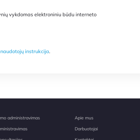
ynių vykdomas elektroniniu būdu interneto
o
naudotojų instrukcija
.
o administravimas
Apie mus
dministravimas
Darbuotojai
onsultacijos
Kontaktai