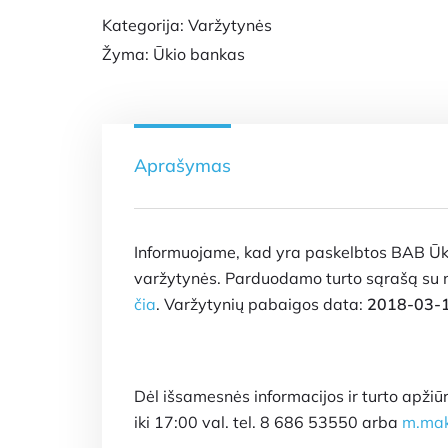
Kategorija:
Varžytynės
Žyma:
Ūkio bankas
Aprašymas
Informuojame, kad yra paskelbtos BAB Ūki
varžytynės. Parduodamo turto sąrašą su n
čia
. Varžytynių pabaigos data:
2018-03-
Dėl išsamesnės informacijos ir turto apžiū
iki 17:00 val. tel. 8 686 53550 arba
m.mak