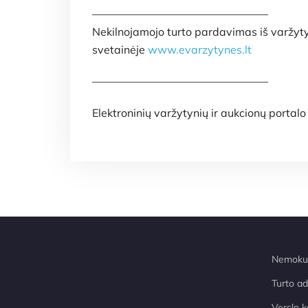
————————————————
Nekilnojamojo turto pardavimas iš varžyt
svetainėje
www.evarzytynes.lt
————————————————
Elektroninių varžytynių ir aukcionų portal
Nemokum
Turto a
Verslo k