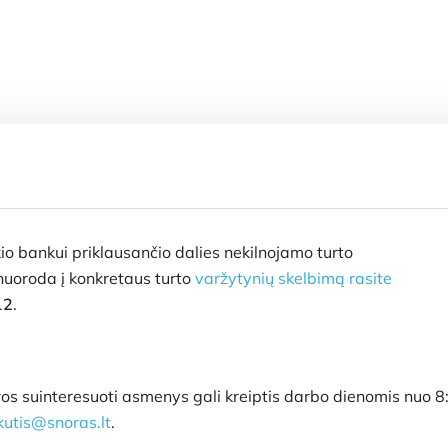
o bankui priklausančio dalies nekilnojamo turto
uoroda į konkretaus turto
varžytynių skelbimą rasite
12
.
ros suinteresuoti asmenys gali kreiptis darbo dienomis nuo 8
utis@snoras.lt
.