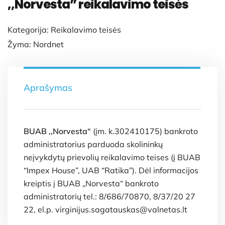
,,Norvesta” reikalavimo teisės
Kategorija:
Reikalavimo teisės
Žyma:
Nordnet
Aprašymas
BUAB ,,Norvesta“
(įm. k.302410175) bankroto
administratorius parduoda skolininkų
neįvykdytų prievolių reikalavimo teises (į BUAB
“Impex House”, UAB “Ratika”). Dėl informacijos
kreiptis į BUAB „Norvesta“ bankroto
administratorių tel.: 8/686/70870, 8/37/20 27
22, el.p. virginijus.sagatauskas@valnetas.lt