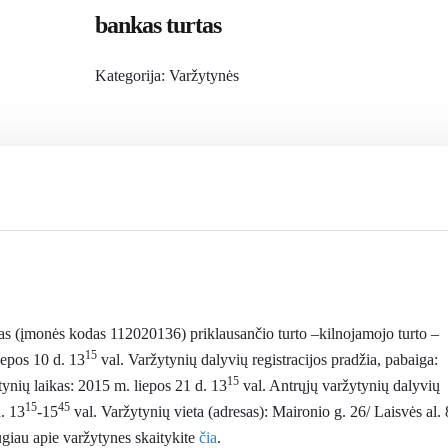
bankas turtas
Kategorija:
Varžytynės
 (įmonės kodas 112020136) priklausančio turto –kilnojamojo turto –
15
iepos 10 d. 13
val. Varžytynių dalyvių registracijos pradžia, pabaiga:
15
ynių laikas: 2015 m. liepos 21 d. 13
val. Antrųjų varžytynių dalyvių
15
45
d. 13
-15
val. Varžytynių vieta (adresas): Maironio g. 26/ Laisvės al. 
ugiau apie varžytynes skaitykite
čia
.