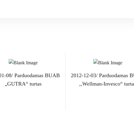
01-08/ Parduodamas BUAB
2012-12-03/ Parduodamas
„GUTRA“ turtas
,,Wellman-Invesco“ turta
Skaityti daugiau
Skaityti daugiau