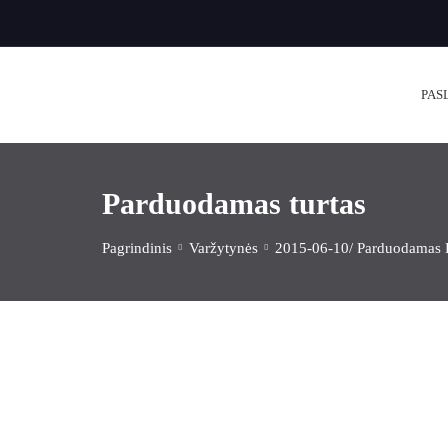
PAS
Parduodamas turtas
Pagrindinis
Varžytynės
2015-06-10/ Parduodamas 