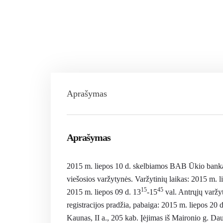
Aprašymas
Aprašymas
2015 m. liepos 10 d. skelbiamos BAB Ūkio bankas
viešosios varžytynės. Varžytinių laikas: 2015 m. l
15
45
2015 m. liepos 09 d. 13
-15
val. Antrųjų varžyt
registracijos pradžia, pabaiga: 2015 m. liepos 20 
Kaunas, II a., 205 kab. Įėjimas iš Maironio g. Da