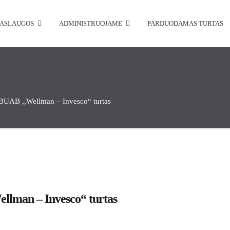
PASLAUGOS
ADMINISTRUOJAME
PARDUODAMAS TURTAS
BUAB ,,Wellman – Invesco“ turtas
llman – Invesco“ turtas