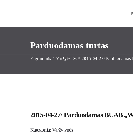
Parduodamas turtas
Pagrindinis
Varžytynės
2015-04-27/ Parduodamas 
2015-04-27/ Parduodamas BUAB ,,We
Kategorija:
Varžytynės