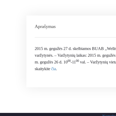
Aprašymas
2015 m. gegužės 27 d. skelbiamos BUAB ,,Wellma
varžytynės. – Varžytynių laikas: 2015 m. gegužės
00
00
m. gegužės 26 d. 10
-11
val. – Varžytynių viet
skaitykite
čia
.