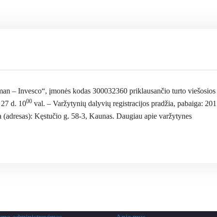
n – Invesco“, įmonės kodas 300032360 priklausančio turto viešosios
00
 27 d. 10
val. – Varžytynių dalyvių registracijos pradžia, pabaiga: 20
a (adresas): Kęstučio g. 58-3, Kaunas. Daugiau apie varžytynes