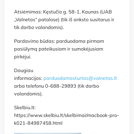
Atsiėmimas: Kęstučio g. 58-1, Kaunas (UAB
„Valnetas“ patalose) (tik iš anksto susitarus ir
tik darbo valandomis).
Pardavimo būdas: parduodama pirmam
pasiūlymą pateikusiam ir sumokėjusiam
pirkėjui.
Daugiau
informacijos:
parduodamasturtas@valnetas.lt
arba telefonu 0-688-29893 (tik darbo
valandomis).
Skelbiu.lt:
https://www.skelbiu.lt/skelbimai/macbook-pro-
k021-84987458.html