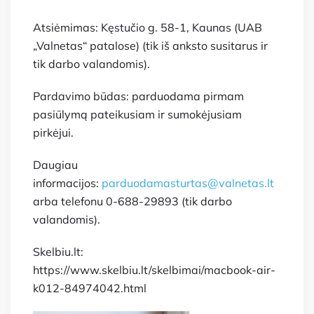
Atsiėmimas: Kęstučio g. 58-1, Kaunas (UAB
„Valnetas“ patalose) (tik iš anksto susitarus ir
tik darbo valandomis).
Pardavimo būdas: parduodama pirmam
pasiūlymą pateikusiam ir sumokėjusiam
pirkėjui.
Daugiau
informacijos:
parduodamasturtas@valnetas.lt
arba telefonu 0-688-29893 (tik darbo
valandomis).
Skelbiu.lt:
https://www.skelbiu.lt/skelbimai/macbook-air-
k012-84974042.html