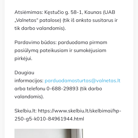
Atsiėmimas: Kęstučio g. 58-1, Kaunas (UAB
„Valnetas“ patalose) (tik iš anksto susitarus ir
tik darbo valandomis).
Pardavimo būdas: parduodama pirmam
pasiūlymą pateikusiam ir sumokėjusiam
pirkėjui.
Daugiau
informacijos:
parduodamasturtas@valnetas.lt
arba telefonu 0-688-29893 (tik darbo
valandomis).
Skelbiu.lt: https://www.skelbiu.lt/skelbimai/hp-
250-g5-k010-84961944.html