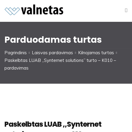
Parduodamas turtas
Pagrindinis
Laisvas pardavimas
Kilnojamas turtas
Paskelbtas LUAB ,,Synternet solutions” turto – K010 –
pardavimas
Paskelbtas LUAB ,,Synternet